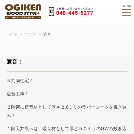
Home
»
ブログ
»
遮音！
遮音！
Ｎ共同住宅！
遮音工事！
２階床に遮音材として厚さ２.8ミリのラバーシートを敷き込
み！
１階天井裏へは、吸音材として厚さ５０ミリのGWの敷き込