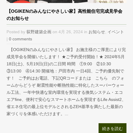
【OGIKENのみんなにやさしい家】高性能住宅完成見学会
のお知らせ
Posted by
荻野建築企画
on 4月 26, 2024 in
お知らせ
,
イベント
|
0 comments
【OGIKENのみんなにやさしい家】 お施主様のご厚意により完
成見学会を開催いたします！ ★ご予約受付開始！★ 2024年5月
18日(土)、5月19日(日)の二日間 時間 ①9:00 ②10:30
③13:00 ④14:30 開催地：戸田市内 一日4回、ご予約優先制で
す！ ご予約はお電話、下記QRコードまたは こちら のフォ
ームからどうぞ 耐震性能や断熱性能に特化したスーパーウォー
ル工法、一年中快適な室内環境を実現する換気システム・エコ
エアfine、便利で安心なスマートホームを実現するLife Assist2、
省エネ住宅の最上位モデルとされるZEH基準を満たした最新の
家づくりを体感いただけます。...
続きを読む