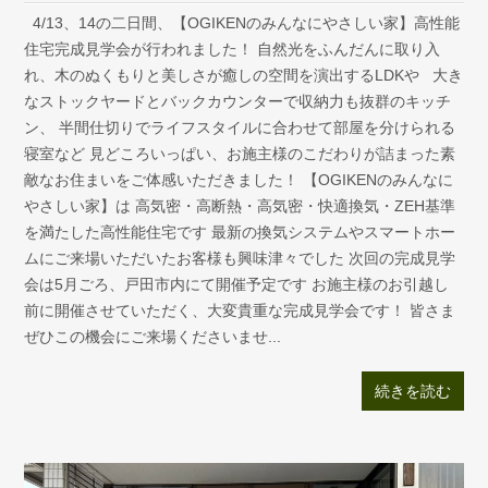
4/13、14の二日間、【OGIKENのみんなにやさしい家】高性能
住宅完成見学会が行われました！ 自然光をふんだんに取り入
れ、木のぬくもりと美しさが癒しの空間を演出するLDKや 大き
なストックヤードとバックカウンターで収納力も抜群のキッチ
ン、 半間仕切りでライフスタイルに合わせて部屋を分けられる
寝室など 見どころいっぱい、お施主様のこだわりが詰まった素
敵なお住まいをご体感いただきました！ 【OGIKENのみんなに
やさしい家】は 高気密・高断熱・高気密・快適換気・ZEH基準
を満たした高性能住宅です 最新の換気システムやスマートホー
ムにご来場いただいたお客様も興味津々でした 次回の完成見学
会は5月ごろ、戸田市内にて開催予定です お施主様のお引越し
前に開催させていただく、大変貴重な完成見学会です！ 皆さま
ぜひこの機会にご来場くださいませ...
続きを読む