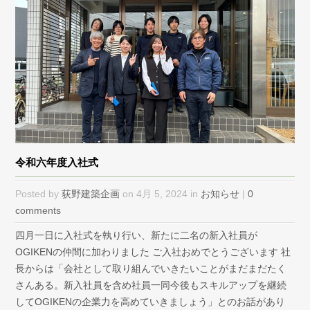
令和六年度入社式
Posted by
荻野建築企画
on 4月 5, 2024 in
お知らせ
|
0
comments
四月一日に入社式を執り行い、新たに二名の新入社員が
OGIKENの仲間に加わりました ご入社おめでとうございます 社
長からは「会社として取り組んでいきたいことがまだまだたく
さんある。新入社員を含め社員一同今後もスキルアップを継続
してOGIKENの企業力を高めていきましょう」とのお話があり