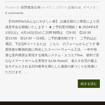
Posted by
荻野建築企画
on 4月 1, 2024 in
お知らせ
,
イベント
|
0 comments
【OGIKENのみんなにやさしい家】 お施主様のご厚意により完
成見学会を開催いたします！ ★ご予約受付開始！★ 2024年4月
13日(土)、4月14日(日)の二日間 時間は ①9:00 ②10:30
③13:00 ④14:30 一日4回、ご予約優先制です！ ご予約はお
電話、下記QRコードまたは こちら のフォームからどうぞ 耐
震性能や断熱性能に特化したスーパーウォール工法、一年中快
適な室内環境を実現する換気システム・エコエアfine、便利で安
心なスマートホームを実現するLife Assist2、省エネ住宅の最上
位モデルとされるZEH基準を満たした最新の家づくりを体感い
ただけます。...
続きを読む