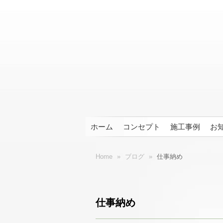
ホーム
コンセプト
施工事例
お
Home
»
ブログ
»
仕事納め
仕事納め