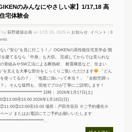
GIKENのみんなにやさしい家】1/17,18 高
住宅体験会
d by
荻野建築企画
on 12月 26, 2025 in
お知らせ
,
イベント
|
0
nts
ない“安心”を見に行こう！／ OGIKENの高性能住宅見学会 開
家を建てるなら「中身」も大切。 完成してからでは見られな
の骨組みやSW工法による断熱材、 耐震構造など、住まい
心”を支える大事な部分をじっくりご覧いただけます
「どん
を使ってるの？」 「地震に強いって本当？」 「全館空調っ
？」 そんな疑問も、現地でプロが丁寧にご説明します！
******************************* 日時： 2026年1月17日(土)
00③13:00④15:00 2026年1月18日(日)
0②11:00③13:00④15:00 場所：戸田市笹目 ※ご予約優先※
ページ またはお電話にてご予約お願いいたします
******************************...