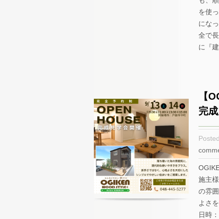
も、順
を使っ
になっ
全で長
に『建
【O
完成
Poste
comme
OGI
施主様
の雰囲
よさを
日時：9