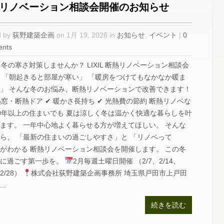
リノベーション相談会開催のお知らせ
d by
荻野建築企画
on 1月 19, 2026 in
お知らせ
,
イベント
|
0
nts
冬の寒さ対策しませんか？ LIXIL 断熱リノベーション相談会
 「朝起きると部屋が寒い」 「暖房をつけてもなかなか暖ま
」 そんな冬のお悩み、断熱リノベーションで改善できます！
熱窓・断熱ドア ✔ 暖かさ長持ち ✔ 光熱費の節約 断熱リノベな
0年以上の住まいでも 夏は涼しく冬は温かく快適な暮らしを叶
ます。 一年中心地よく暮らせる方が増えてほしい。 そんな
ら、 「最新の住まいの過ごしやすさ」と 「リノベって
がわかる 断熱リノベーション相談会を開催します。 この冬
適に過ごす第一歩を。
2月毎週土曜日開催 （2/7、2/14、
、2/28）
株式会社荻野建築企画事務所 埼玉県戸田市上戸田
..
続きを読む