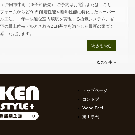
所：戸田市中町（※予約優先） ご予約はお電話または こち
フォームからどうぞ 耐震性能や断熱性能に特化したスーパー
ル工法、一年中快適な室内環境を実現する換気システム、省
宅の最上位モデルとされるZEH基準を満たした最新の家づく
感いただけます。...
続きを読む
次の記事 »
トップページ
コンセプト
Wood Feel
施工事例