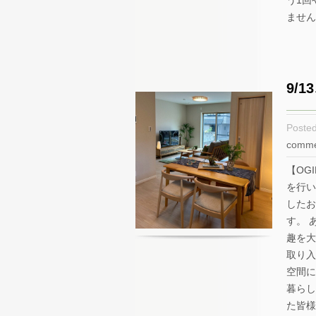
う1回
ません
9/
Poste
comme
【OG
を行い
したお
す。 
趣を大
取り入
空間に
暮らし
た皆様