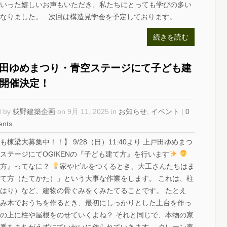
いった嬉しいお声もいただき、私たちにとっても学びの多い
なりました。 次回は構造見学会を予定しております。...
続きを読む
田ゆめまつり・青空ステージにて子ども建
開催決定！
d by
荻野建築企画
on 9月 11, 2025 in
お知らせ
,
イベント
|
0
nts
も棟梁大募集中！！】 9/28（日）11:40より 上戸田ゆめまつ
ステージにてOGIKENの『子ども建て方』を行います
て方』ってなに？
家やビルをつくるとき、大工さんたちはま
て方（たてかた）」という大事な作業をします。 これは、柱
はり）など、建物の骨ぐみをくみたてることです。 たとえ
み木でおうちを作るとき、最初にしっかりとした土台を作っ
の上に柱や屋根をのせていくよね？ それと同じで、本物の家