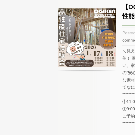
【O
性能
Poste
comme
＼見え
催！ 
い、家
の“安
な素材
てなに
******
①11:
①9:0
ご予約
********