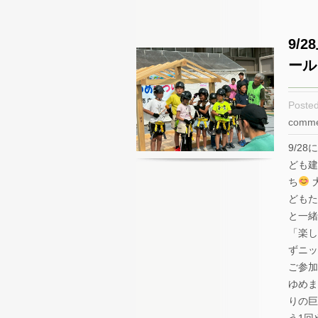
9/
ール
Poste
comme
9/2
ども建
ち
どもた
と一緒
「楽し
ずニッ
ご参加
ゆめま
りの巨