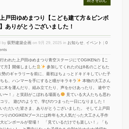
続きを読む
28上戸田ゆめまつり【こども建て方＆ピンボ
】ありがとうございました！
d by
荻野建築企画
on 9月 29, 2025 in
お知らせ
,
イベント
|
0
nts
8に行われた上戸田ゆめまつり青空ステージにてOGIKENの【こ
て方】開催しました
参加してくれたのは8名のこどもた
大勢のギャラリーを前に、最初はちょっとドキドキしていた子
ちも、ハンマーを手にすると瞳がキラキラ
本物の大工さん
に木を運んだり、組み立てたり、声をかけあったり。 途中で
い〜！」と笑顔がこぼれる場面も
見ている大人たちも思わ
コリ。 遊びのようで、学びのつまった一日になりました！
いただいた皆さま、ありがとうございました。 そして上戸田
つりのOGIKENブースには昨年も大人気だった大工さん手作
大ピンボールが登場！ 「見ているだけでも楽しい！」「も