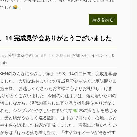
やりたい！」と夢中になった子供たちの列がなかなか途切れ
でした
...
続きを読む
13、14 完成見学会ありがとうございました
d by
荻野建築企画
on 9月 17, 2025 in
お知らせ
,
イベント
|
0
nts
IKENのみんなにやさしい家】 9/13、14の二日間、完成見学会
ました。 大切なお住まいでの完成見学会を快くご承諾賜りま
施主様、 お越しくださったお客様に心よりお礼申し上げま
ありがとうございました 今回のお住まいは、落ち着いた和の
切にしながら、現代の暮らしに寄り添う機能性をさりげなく
れた、シンプルでやさしい住まいです
木の温もりを感じる
、光と風がやさしく巡る設計。 派手さではなく、心地よさと
やすさを追求したお家が完成しました。 実際にご覧いただい
からは「ほっと落ち着く空間」「生活のイメージが湧きやす