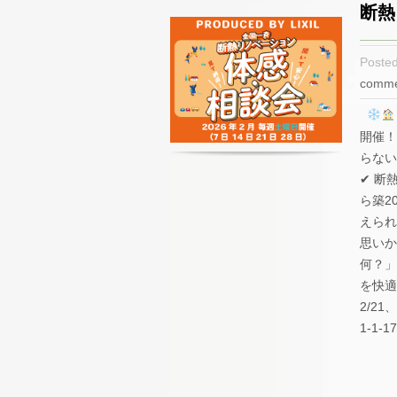
断熱
Poste
comme
開催！
らない
✔ 断
ら築2
えられ
思いか
何？」
を快
2/21
1-1-17.