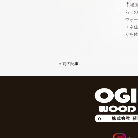
場
ら の
ウォー
エネ住
りを体
« 前の記事