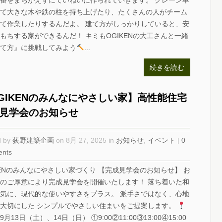
番をまちがえずにていねいに作られていきます。 クレーン車
て大きな木や鉄の柱を持ち上げたり、たくさんの人がチーム
て作業したりするんだよ。 建て方がしっかりしていると、安
もちする家ができるんだ！ キミもOGIKENの大工さんと一緒
て方』に挑戦してみよう
...
続きを読む
GIKENのみんなにやさしい家】高性能住宅
見学会のお知らせ
d by
荻野建築企画
on 8月 27, 2025 in
お知らせ
,
イベント
|
0
nts
KENのみんなにやさしい家づくり 【完成見学会のお知らせ】 お
のご厚意により完成見学会を開催いたします！ 落ち着いた和
気に、現代的な使いやすさをプラス。 派手さではなく、心地
大切にした シンプルでやさしい住まいをご提案します。
月13日（土）、14日（日） ①9:00②11:00③13:00④15:00