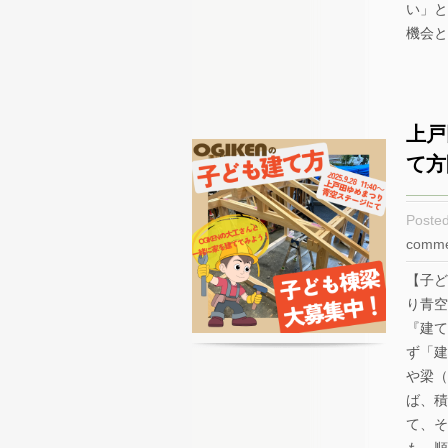
い」と
機会と
上戸
て方
Poste
comme
【子ど
り青空
『建
ず「建
や梁（
ば、積
て、そ