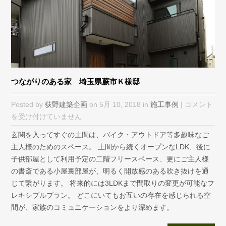
つながりのある家 埼玉県蕨市Ｋ様邸
つ
Posted by
荻野建築企画
on 5月 10, 2018 in
施工事例
|
コメント
な
を受け付けていません
が
玄関を入ってすぐの土間は、バイク・アウトドア等多趣味なご
り
主人様のためのスペース。 土間から続くオープンなLDK、後に
の
子供部屋として利用予定の二階フリースペース、更にご主人様
あ
の書斎である小屋裏部屋が、明るく開放感のある吹き抜けを通
る
じて繋がります。 将来的には3LDKまで間取りの変更が可能なフ
家
レキシブルプラン。 どこにいてもお互いの存在を感じられる空
埼
間が、家族のコミュニケーションをより深めます。
玉
県