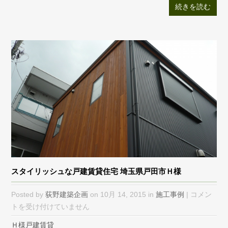
続きを読む
蕨
市
Ｋ
様
邸
は
スタイリッシュな戸建賃貸住宅 埼玉県戸田市Ｈ様
ス
Posted by
荻野建築企画
on 10月 14, 2015 in
施工事例
|
コメン
タ
トを受け付けていません
イ
Ｈ様戸建賃貸