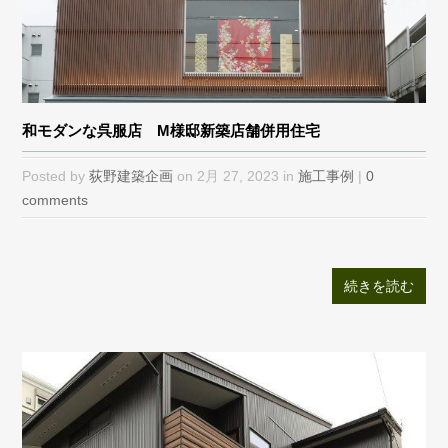
和モダンな呉服店 M様邸新築店舗併用住宅
Posted by
荻野建築企画
on 2月 27, 2023 in
施工事例
|
0
comments
続きを読む