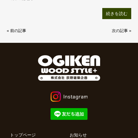
リ
ッ
続きを読む
シ
ュ
« 前の記事
次の記事 »
な
戸
建
賃
貸
住
宅
埼
玉
県
戸
田
市
Ｈ
様
トップページ
お知らせ